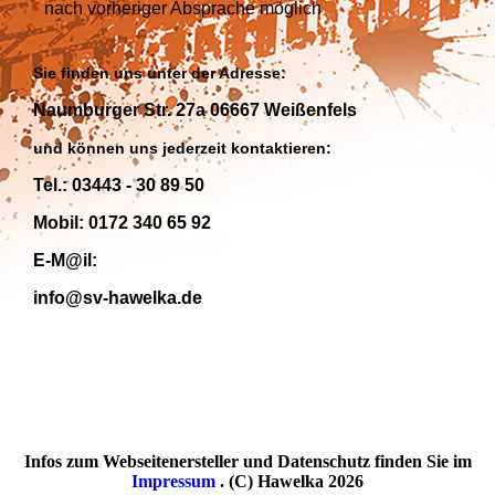
nach vorheriger Absprache
möglich
Sie finden uns unter der Adresse:
Naumburger Str. 27a 06667 Weißenfels
und können uns jederzeit kontaktieren:
Tel.: 03443 - 30 89 50
Mobil: 0172 340 65 92
E-M@il:
info@sv-hawelka.de
Infos zum Webseitenersteller und Datenschutz finden Sie im
Impressum
. (C) Hawelka 2026