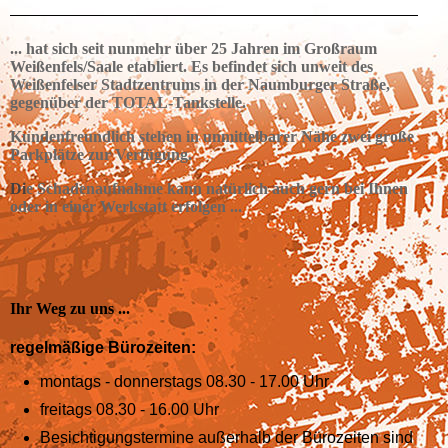
... hat sich seit nunmehr über 25 Jahren im Großraum
Weißenfels/Saale etabliert. Es befindet sich unweit des
Weißenfelser Stadtzentrums in der Naumburger Straße,
gegenüber der TOTAL-Tankstelle.
Kundenfreundlich stehen in unmittelbarer Nähe zwei große
Parkplätze zur Verfügung.
Di
e Schadenaufnahme kann natürlich auch gern bei Ihnen
oder in einer Werkstatt erfolgen ...
Ihr Weg zu uns ...
regelmäßige Bürozeiten:
montags - donnerstags 08.30 - 17.00 Uhr
freitags 08.30 - 16.00 Uhr
Besichtigungstermine außerhalb der Bürozeiten sind